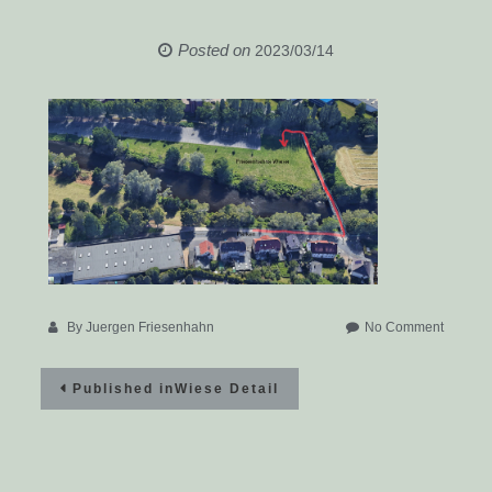
Posted on
2023/03/14
on
By
Juergen Friesenhahn
No Comment
Wiese
Beitragsnavigation
Detail
Published in
Wiese Detail