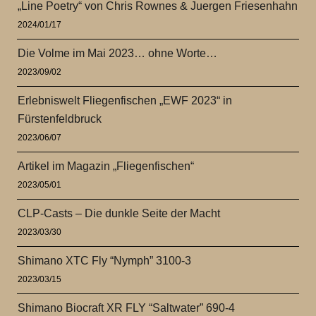
„Line Poetry“ von Chris Rownes & Juergen Friesenhahn
2024/01/17
Die Volme im Mai 2023… ohne Worte…
2023/09/02
Erlebniswelt Fliegenfischen „EWF 2023“ in
Fürstenfeldbruck
2023/06/07
Artikel im Magazin „Fliegenfischen“
2023/05/01
CLP-Casts – Die dunkle Seite der Macht
2023/03/30
Shimano XTC Fly “Nymph” 3100-3
2023/03/15
Shimano Biocraft XR FLY “Saltwater” 690-4