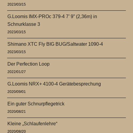
2023/03/15
G.Loomis IMX-PROc 379-4 7’ 9” (2,36m) in
Schnurklasse 3
2023/03/15
Shimano XTC Fly BIG BUG/Saltwater 1090-4
2023/03/15
Der Perfection Loop
2022/01/27
G.Loomis NRX+ 4100-4 Gerätebesprechung
2020/09/01
Ein guter Schnurpflegetrick
2020/08/21
Kleine „Schlaufenlehre“
2020/08/20