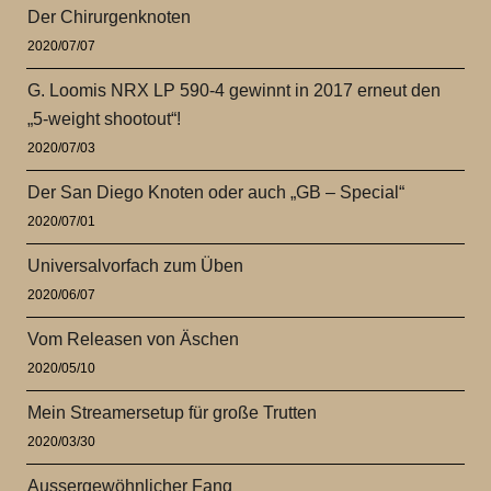
Der Chirurgenknoten
2020/07/07
G. Loomis NRX LP 590-4 gewinnt in 2017 erneut den
„5-weight shootout“!
2020/07/03
Der San Diego Knoten oder auch „GB – Special“
2020/07/01
Universalvorfach zum Üben
2020/06/07
Vom Releasen von Äschen
2020/05/10
Mein Streamersetup für große Trutten
2020/03/30
Aussergewöhnlicher Fang