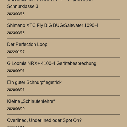
Schnurklasse 3
2023/03/15
Shimano XTC Fly BIG BUG/Saltwater 1090-4
2023/03/15
Der Perfection Loop
2022/01/27
G.Loomis NRX+ 4100-4 Gerätebesprechung
2020/09/01
Ein guter Schnurpflegetrick
2020/08/21
Kleine „Schlaufenlehre“
2020/08/20
Overlined, Underlined oder Spot On?