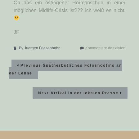
Ob das ein östrogener Hormonschub in einer
möglichen Midlife-Crisis ist??? Ich weiß es nicht.
JF
für
By
Juergen Friesenhahn
Kommentare deaktiviert
Gebore
Beitragsnavigation
oder
Previous
Previous
Spätherbstliches Fotoshooting an
Getrage
post:
Begriffl
der Lenne
Next
Next
Artikel in der lokalen Presse
post: