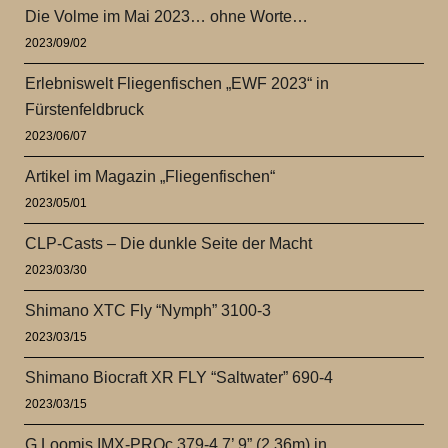
Die Volme im Mai 2023… ohne Worte…
2023/09/02
Erlebniswelt Fliegenfischen „EWF 2023“ in
Fürstenfeldbruck
2023/06/07
Artikel im Magazin „Fliegenfischen“
2023/05/01
CLP-Casts – Die dunkle Seite der Macht
2023/03/30
Shimano XTC Fly “Nymph” 3100-3
2023/03/15
Shimano Biocraft XR FLY “Saltwater” 690-4
2023/03/15
G.Loomis IMX-PROc 379-4 7’ 9” (2,36m) in