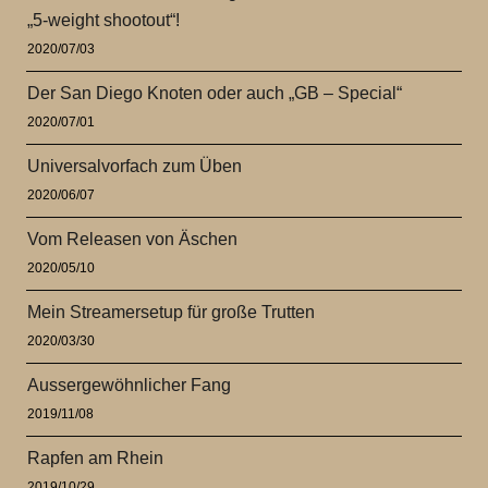
„5-weight shootout“!
2020/07/03
Der San Diego Knoten oder auch „GB – Special“
2020/07/01
Universalvorfach zum Üben
2020/06/07
Vom Releasen von Äschen
2020/05/10
Mein Streamersetup für große Trutten
2020/03/30
Aussergewöhnlicher Fang
2019/11/08
Rapfen am Rhein
2019/10/29