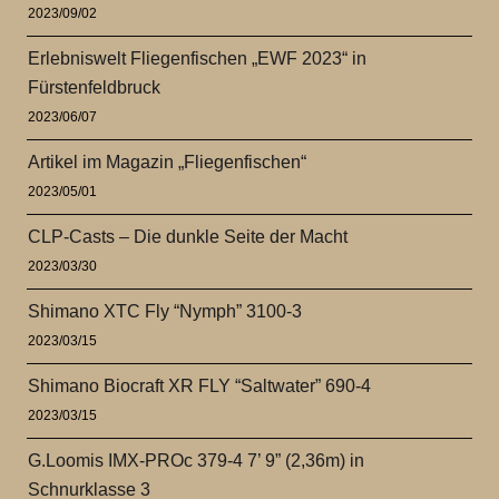
2023/09/02
Erlebniswelt Fliegenfischen „EWF 2023“ in
Fürstenfeldbruck
2023/06/07
Artikel im Magazin „Fliegenfischen“
2023/05/01
CLP-Casts – Die dunkle Seite der Macht
2023/03/30
Shimano XTC Fly “Nymph” 3100-3
2023/03/15
Shimano Biocraft XR FLY “Saltwater” 690-4
2023/03/15
G.Loomis IMX-PROc 379-4 7’ 9” (2,36m) in
Schnurklasse 3