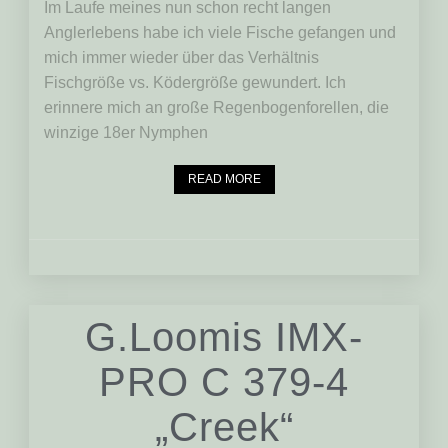
Im Laufe meines nun schon recht langen
Anglerlebens habe ich viele Fische gefangen und
mich immer wieder über das Verhältnis
Fischgröße vs. Ködergröße gewundert. Ich
erinnere mich an große Regenbogenforellen, die
winzige 18er Nymphen
READ MORE
G.Loomis IMX-
PRO C 379-4
„Creek“