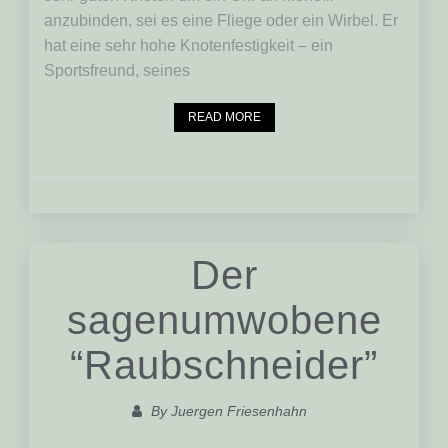
anzubinden, sei es eine Fliege oder ein Wirbel. Er
hat eine sehr hohe Knotenfestigkeit – ein
Sportsfreund, seines
READ MORE
Der
sagenumwobene
“Raubschneider”
By
Juergen Friesenhahn