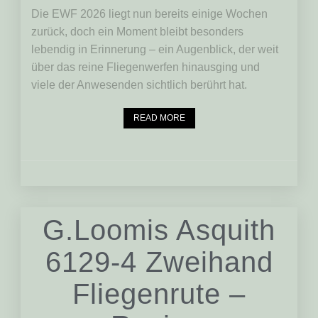
Die EWF 2026 liegt nun bereits einige Wochen
zurück, doch ein Moment bleibt besonders
lebendig in Erinnerung – ein Augenblick, der weit
über das reine Fliegenwerfen hinausging und
viele der Anwesenden sichtlich berührt hat.
READ MORE
G.Loomis Asquith
6129-4 Zweihand
Fliegenrute –