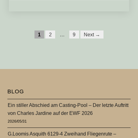
Posts
Seitennummerierung
1
2
…
9
Next →
navigation
der
Beiträge
BLOG
Ein stiller Abschied am Casting-Pool – Der letzte Auftritt
von Charles Jardine auf der EWF 2026
2026/05/31
G.Loomis Asquith 6129-4 Zweihand Fliegenrute –