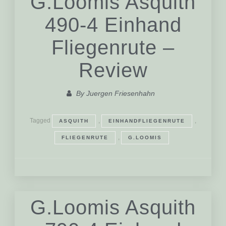
G.Loomis Asquith
490-4 Einhand
Fliegenrute –
Review
By
Juergen Friesenhahn
Tagged
,
,
ASQUITH
EINHANDFLIEGENRUTE
,
FLIEGENRUTE
G.LOOMIS
G.Loomis Asquith