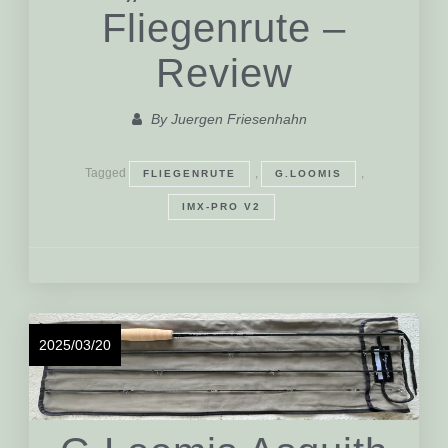
Fliegenrute –
Review
By
Juergen Friesenhahn
Tagged
,
,
FLIEGENRUTE
G.LOOMIS
IMX-PRO V2
2025/03/20