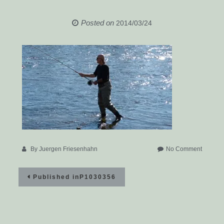
Posted on
2014/03/24
on
By
Juergen Friesenhahn
No Comment
P10303
Beitragsnavigation
Published in
P1030356