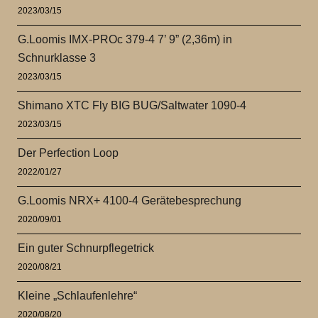
2023/03/15
G.Loomis IMX-PROc 379-4 7’ 9” (2,36m) in
Schnurklasse 3
2023/03/15
Shimano XTC Fly BIG BUG/Saltwater 1090-4
2023/03/15
Der Perfection Loop
2022/01/27
G.Loomis NRX+ 4100-4 Gerätebesprechung
2020/09/01
Ein guter Schnurpflegetrick
2020/08/21
Kleine „Schlaufenlehre“
2020/08/20