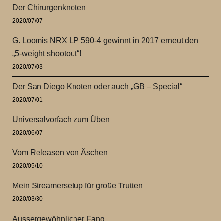
Der Chirurgenknoten
2020/07/07
G. Loomis NRX LP 590-4 gewinnt in 2017 erneut den
„5-weight shootout“!
2020/07/03
Der San Diego Knoten oder auch „GB – Special“
2020/07/01
Universalvorfach zum Üben
2020/06/07
Vom Releasen von Äschen
2020/05/10
Mein Streamersetup für große Trutten
2020/03/30
Aussergewöhnlicher Fang