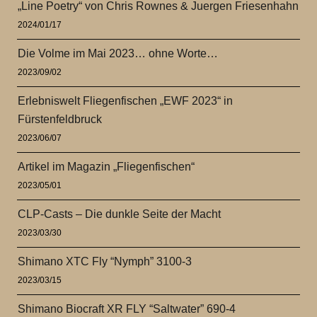
„Line Poetry“ von Chris Rownes & Juergen Friesenhahn
2024/01/17
Die Volme im Mai 2023… ohne Worte…
2023/09/02
Erlebniswelt Fliegenfischen „EWF 2023“ in
Fürstenfeldbruck
2023/06/07
Artikel im Magazin „Fliegenfischen“
2023/05/01
CLP-Casts – Die dunkle Seite der Macht
2023/03/30
Shimano XTC Fly “Nymph” 3100-3
2023/03/15
Shimano Biocraft XR FLY “Saltwater” 690-4