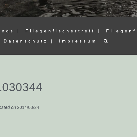
ings |
Fliegenfischertreff |
Fliegenf
Datenschutz |
Impressum
1030344
osted on
2014/03/24