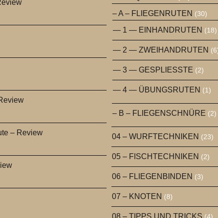
Review
– A – FLIEGENRUTEN
(30)
— 1 — EINHANDRUTEN
(18)
— 2 — ZWEIHANDRUTEN
(6
— 3 — GESPLIESSTE
(2)
— 4 — ÜBUNGSRUTEN
(1)
 Review
– B – FLIEGENSCHNÜRE
(2)
ute – Review
04 – WURFTECHNIKEN
(23)
05 – FISCHTECHNIKEN
(2)
view
06 – FLIEGENBINDEN
(3)
07 – KNOTEN
(8)
08 – TIPPS UND TRICKS
(4)