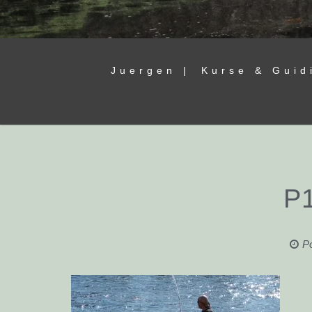
Juergen |
Kurse & Guid
P
P