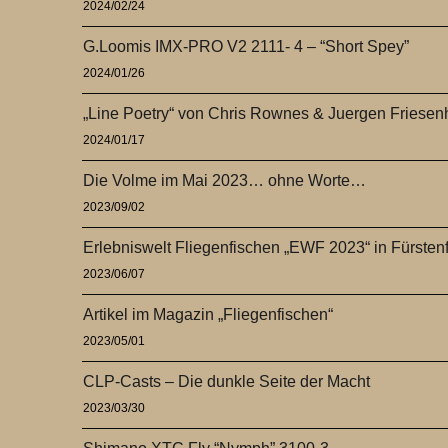
2024/02/24
G.Loomis IMX-PRO V2 2111- 4 – “Short Spey”
2024/01/26
„Line Poetry“ von Chris Rownes & Juergen Friese
2024/01/17
Die Volme im Mai 2023… ohne Worte…
2023/09/02
Erlebniswelt Fliegenfischen „EWF 2023“ in Fürsten
2023/06/07
Artikel im Magazin „Fliegenfischen“
2023/05/01
CLP-Casts – Die dunkle Seite der Macht
2023/03/30