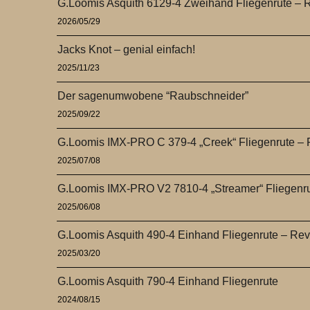
G.Loomis Asquith 6129-4 Zweihand Fliegenrute – 
2026/05/29
Jacks Knot – genial einfach!
2025/11/23
Der sagenumwobene “Raubschneider”
2025/09/22
G.Loomis IMX-PRO C 379-4 „Creek“ Fliegenrute –
2025/07/08
G.Loomis IMX-PRO V2 7810-4 „Streamer“ Fliegenr
2025/06/08
G.Loomis Asquith 490-4 Einhand Fliegenrute – Re
2025/03/20
G.Loomis Asquith 790-4 Einhand Fliegenrute
2024/08/15