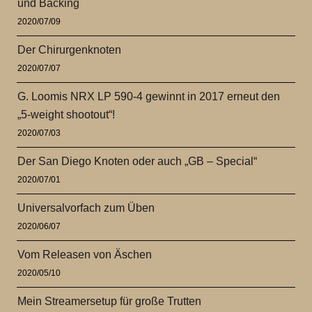
und Backing
2020/07/09
Der Chirurgenknoten
2020/07/07
G. Loomis NRX LP 590-4 gewinnt in 2017 erneut den
„5-weight shootout“!
2020/07/03
Der San Diego Knoten oder auch „GB – Special“
2020/07/01
Universalvorfach zum Üben
2020/06/07
Vom Releasen von Äschen
2020/05/10
Mein Streamersetup für große Trutten