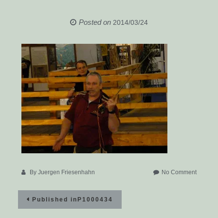
Posted on
2014/03/24
on
By
Juergen Friesenhahn
No Comment
P10004
Beitragsnavigation
Published in
P1000434