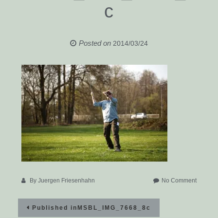
c
Posted on
2014/03/24
on
By
Juergen Friesenhahn
No Comment
MSBL_I
Beitragsnavigation
Published in
MSBL_IMG_7668_8c