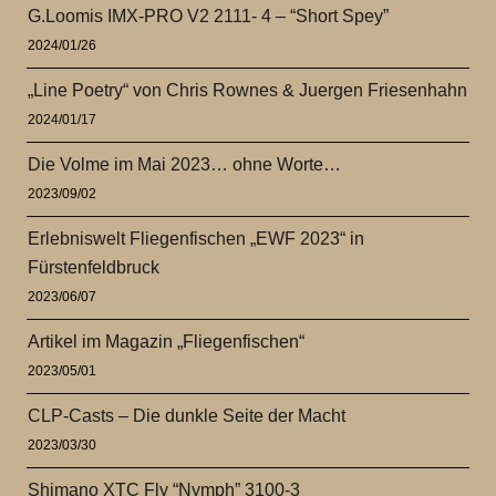
G.Loomis IMX-PRO V2 2111- 4 – “Short Spey”
2024/01/26
„Line Poetry“ von Chris Rownes & Juergen Friesenhahn
2024/01/17
Die Volme im Mai 2023… ohne Worte…
2023/09/02
Erlebniswelt Fliegenfischen „EWF 2023“ in
Fürstenfeldbruck
2023/06/07
Artikel im Magazin „Fliegenfischen“
2023/05/01
CLP-Casts – Die dunkle Seite der Macht
2023/03/30
Shimano XTC Fly “Nymph” 3100-3