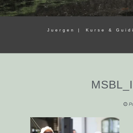
Juergen |
Kurse & Guid
MSBL_
P