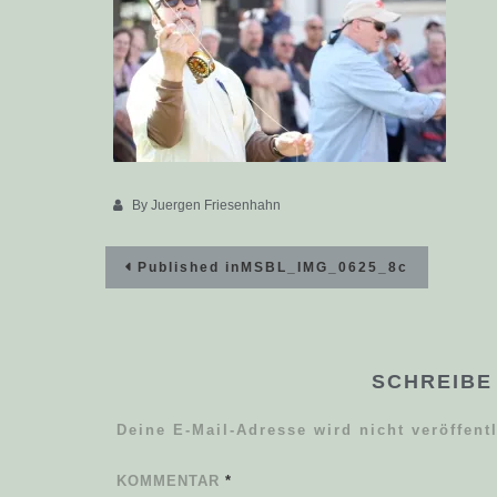
By
Juergen Friesenhahn
Beitragsnavigation
Published in
MSBL_IMG_0625_8c
SCHREIBE
Deine E-Mail-Adresse wird nicht veröffentl
KOMMENTAR
*