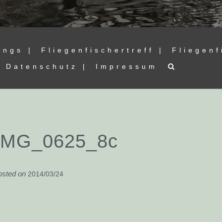
ings |
Fliegenfischertreff |
Fliegenf
Datenschutz |
Impressum
IMG_0625_8c
osted on
2014/03/24