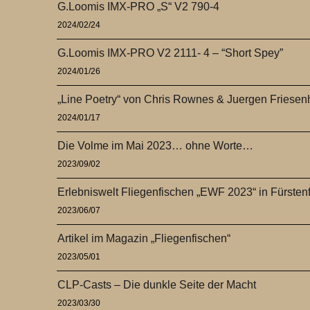
G.Loomis IMX-PRO „S“ V2 790-4
2024/02/24
G.Loomis IMX-PRO V2 2111- 4 – “Short Spey”
2024/01/26
„Line Poetry“ von Chris Rownes & Juergen Friese
2024/01/17
Die Volme im Mai 2023… ohne Worte…
2023/09/02
Erlebniswelt Fliegenfischen „EWF 2023“ in Fürsten
2023/06/07
Artikel im Magazin „Fliegenfischen“
2023/05/01
CLP-Casts – Die dunkle Seite der Macht
2023/03/30