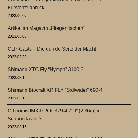
Fürstenfeldbruck
2023/06/07
Artikel im Magazin „Fliegenfischen“
2023/05/01
CLP-Casts – Die dunkle Seite der Macht
2023/03/30
Shimano XTC Fly “Nymph” 3100-3
2023/03/15
Shimano Biocraft XR FLY “Saltwater” 690-4
2023/03/15
G.Loomis IMX-PROc 379-4 7’ 9” (2,36m) in
Schnurklasse 3
2023/03/15