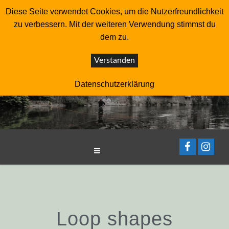
FRIESENHAHN – Fliegenfischer – Master
Diese Seite verwendet Cookies, um die Nutzerfreundlichkeit
zu verbessern. Mit der weiteren Verwendung stimmst du
Instruktor – Trommler – Autor
dem zu.
Skip
to
Verstanden
content
Datenschutzerklärung
Loop shapes