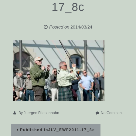
17_8c
Posted on
2014/03/24
on
By
Juergen Friesenhahn
No Comment
JLV_EW
Beitragsnavigation
17_8c
Published in
JLV_EWF2011-17_8c