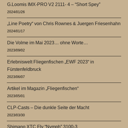
G.Loomis IMX-PRO V2 2111- 4 – “Short Spey”
2024/01/26
„Line Poetry“ von Chris Rownes & Juergen Friesenhahn
2024/01/17
Die Volme im Mai 2023… ohne Worte…
2023/09/02
Erlebniswelt Fliegenfischen „EWF 2023“ in
Fürstenfeldbruck
2023/06/07
Artikel im Magazin „Fliegenfischen“
2023/05/01
CLP-Casts – Die dunkle Seite der Macht
2023/03/30
Shimano XTC Fly “Nymph” 3100-3