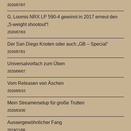
2020/07/07
G. Loomis NRX LP 590-4 gewinnt in 2017 erneut den
„5-weight shootout“!
2020/07/03
Der San Diego Knoten oder auch „GB – Special“
2020/07/01
Universalvorfach zum Üben
2020/06/07
Vom Releasen von Äschen
2020/05/10
Mein Streamersetup für große Trutten
2020/03/30
Aussergewöhnlicher Fang
2019/11/08