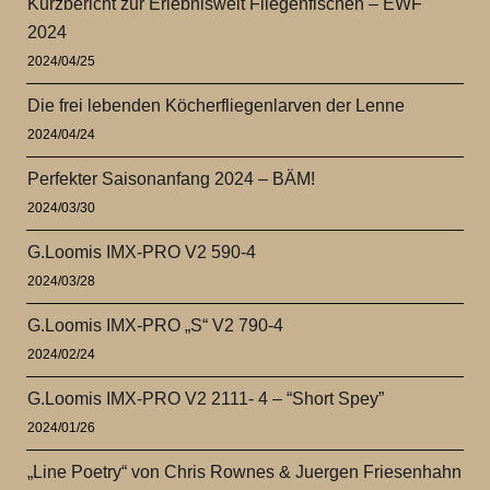
Kurzbericht zur Erlebniswelt Fliegenfischen – EWF
2024
2024/04/25
Die frei lebenden Köcherfliegenlarven der Lenne
2024/04/24
Perfekter Saisonanfang 2024 – BÄM!
2024/03/30
G.Loomis IMX-PRO V2 590-4
2024/03/28
G.Loomis IMX-PRO „S“ V2 790-4
2024/02/24
G.Loomis IMX-PRO V2 2111- 4 – “Short Spey”
2024/01/26
„Line Poetry“ von Chris Rownes & Juergen Friesenhahn