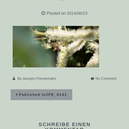
Posted on
2014/06/23
on
By
Juergen Friesenhahn
No Comment
JFR_81
Beitragsnavigation
Published in
JFR_8141
SCHREIBE EINEN