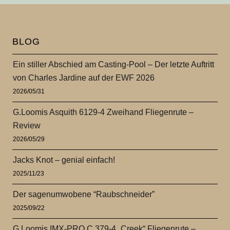
BLOG
Ein stiller Abschied am Casting-Pool – Der letzte Auftritt
von Charles Jardine auf der EWF 2026
2026/05/31
G.Loomis Asquith 6129-4 Zweihand Fliegenrute –
Review
2026/05/29
Jacks Knot – genial einfach!
2025/11/23
Der sagenumwobene “Raubschneider”
2025/09/22
G.Loomis IMX-PRO C 379-4 „Creek“ Fliegenrute –