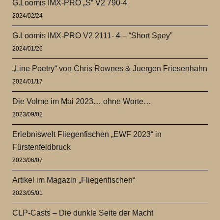
G.Loomis IMX-PRO „S“ V2 790-4
2024/02/24
G.Loomis IMX-PRO V2 2111- 4 – “Short Spey”
2024/01/26
„Line Poetry“ von Chris Rownes & Juergen Friesenhahn
2024/01/17
Die Volme im Mai 2023… ohne Worte…
2023/09/02
Erlebniswelt Fliegenfischen „EWF 2023“ in
Fürstenfeldbruck
2023/06/07
Artikel im Magazin „Fliegenfischen“
2023/05/01
CLP-Casts – Die dunkle Seite der Macht