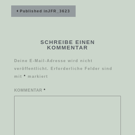
Beitragsnavigation
Published in
JFR_3623
SCHREIBE EINEN
KOMMENTAR
Deine E-Mail-Adresse wird nicht
veröffentlicht.
Erforderliche Felder sind
mit
*
markiert
KOMMENTAR
*