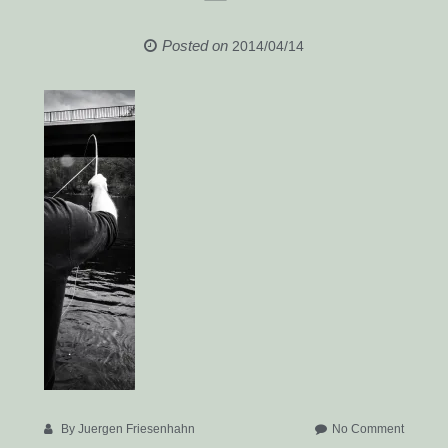
Posted on
2014/04/14
on
By
Juergen Friesenhahn
No Comment
JFR_36