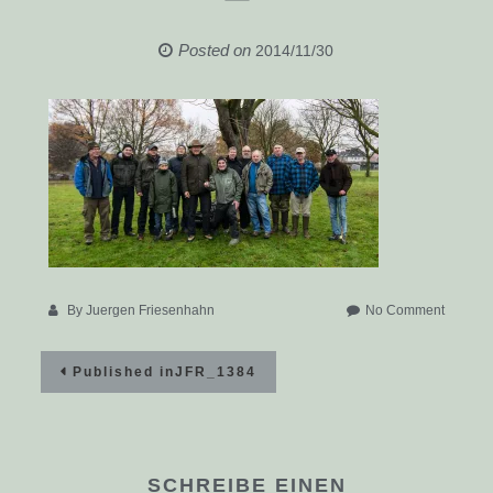
Posted on
2014/11/30
on
By
Juergen Friesenhahn
No Comment
JFR_13
Beitragsnavigation
Published in
JFR_1384
SCHREIBE EINEN