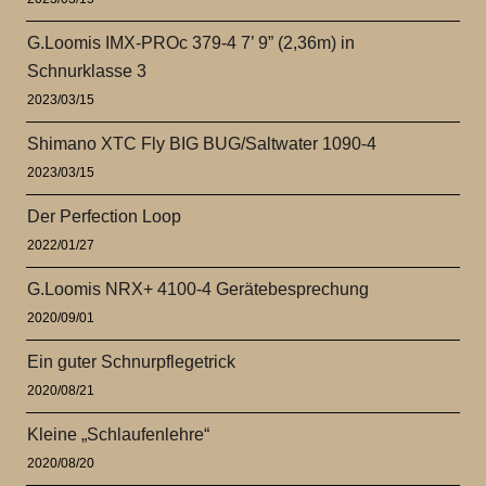
G.Loomis IMX-PROc 379-4 7’ 9” (2,36m) in
Schnurklasse 3
2023/03/15
Shimano XTC Fly BIG BUG/Saltwater 1090-4
2023/03/15
Der Perfection Loop
2022/01/27
G.Loomis NRX+ 4100-4 Gerätebesprechung
2020/09/01
Ein guter Schnurpflegetrick
2020/08/21
Kleine „Schlaufenlehre“
2020/08/20