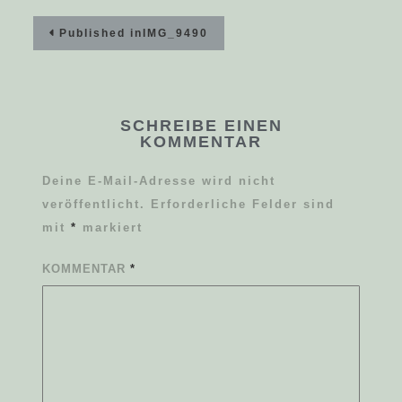
Beitragsnavigation
Published in
IMG_9490
SCHREIBE EINEN
KOMMENTAR
Deine E-Mail-Adresse wird nicht
veröffentlicht.
Erforderliche Felder sind
mit
*
markiert
KOMMENTAR
*