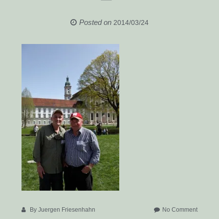
Posted on
2014/03/24
on
By
Juergen Friesenhahn
No Comment
IMG_94