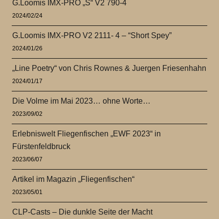
G.Loomis IMX-PRO „S“ V2 790-4
2024/02/24
G.Loomis IMX-PRO V2 2111- 4 – “Short Spey”
2024/01/26
„Line Poetry“ von Chris Rownes & Juergen Friesenhahn
2024/01/17
Die Volme im Mai 2023… ohne Worte…
2023/09/02
Erlebniswelt Fliegenfischen „EWF 2023“ in
Fürstenfeldbruck
2023/06/07
Artikel im Magazin „Fliegenfischen“
2023/05/01
CLP-Casts – Die dunkle Seite der Macht