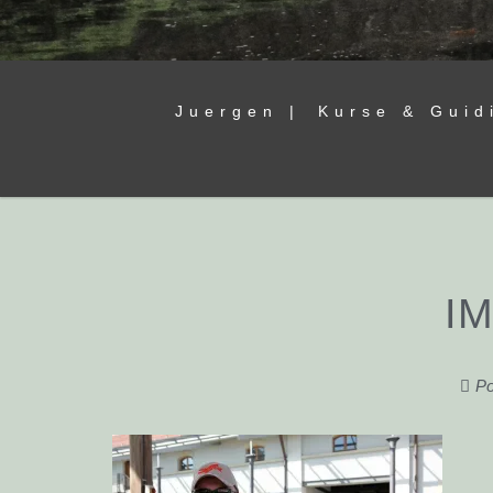
Juergen |
Kurse & Guid
I
Po