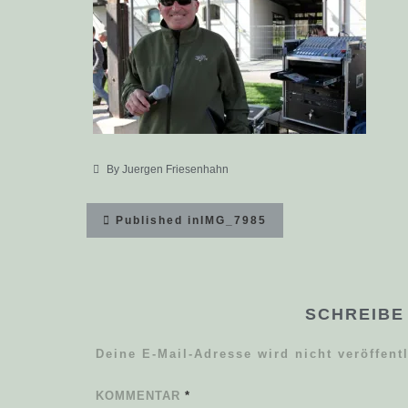
By
Juergen Friesenhahn
Beitragsnavigation
Published in
IMG_7985
SCHREIBE
Deine E-Mail-Adresse wird nicht veröffentl
KOMMENTAR
*