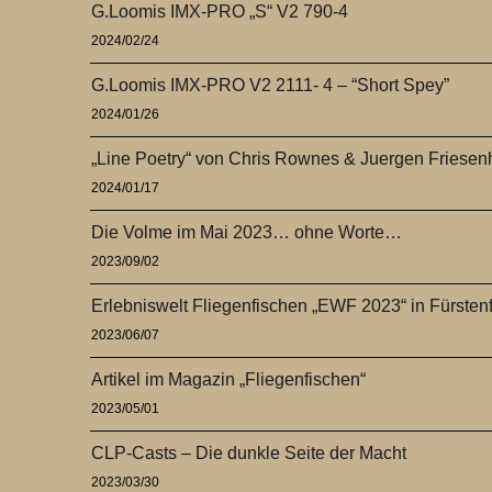
G.Loomis IMX-PRO „S“ V2 790-4
2024/02/24
G.Loomis IMX-PRO V2 2111- 4 – “Short Spey”
2024/01/26
„Line Poetry“ von Chris Rownes & Juergen Friese
2024/01/17
Die Volme im Mai 2023… ohne Worte…
2023/09/02
Erlebniswelt Fliegenfischen „EWF 2023“ in Fürsten
2023/06/07
Artikel im Magazin „Fliegenfischen“
2023/05/01
CLP-Casts – Die dunkle Seite der Macht
2023/03/30