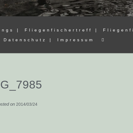
ings |
Fliegenfischertreff |
Fliegenf
Datenschutz |
Impressum
MG_7985
sted on
2014/03/24