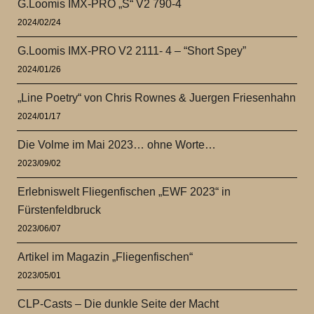
G.Loomis IMX-PRO „S“ V2 790-4
2024/02/24
G.Loomis IMX-PRO V2 2111- 4 – “Short Spey”
2024/01/26
„Line Poetry“ von Chris Rownes & Juergen Friesenhahn
2024/01/17
Die Volme im Mai 2023… ohne Worte…
2023/09/02
Erlebniswelt Fliegenfischen „EWF 2023“ in
Fürstenfeldbruck
2023/06/07
Artikel im Magazin „Fliegenfischen“
2023/05/01
CLP-Casts – Die dunkle Seite der Macht