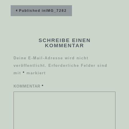
Beitragsnavigation
Published in
IMG_7282
SCHREIBE EINEN
KOMMENTAR
Deine E-Mail-Adresse wird nicht
veröffentlicht.
Erforderliche Felder sind
mit
*
markiert
KOMMENTAR
*