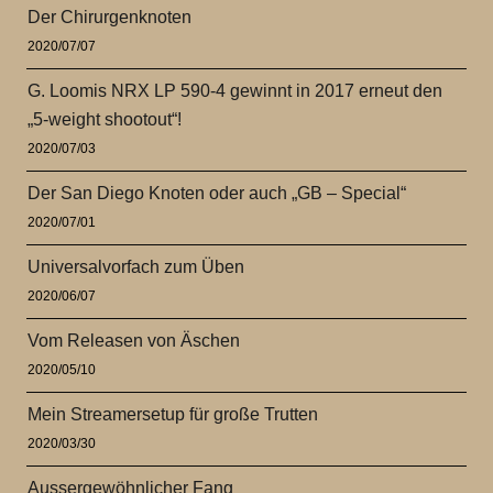
Der Chirurgenknoten
2020/07/07
G. Loomis NRX LP 590-4 gewinnt in 2017 erneut den
„5-weight shootout“!
2020/07/03
Der San Diego Knoten oder auch „GB – Special“
2020/07/01
Universalvorfach zum Üben
2020/06/07
Vom Releasen von Äschen
2020/05/10
Mein Streamersetup für große Trutten
2020/03/30
Aussergewöhnlicher Fang