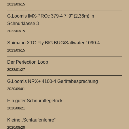
2023/03/15
G.Loomis IMX-PROc 379-4 7’ 9” (2,36m) in
Schnurklasse 3
2023/03/15
Shimano XTC Fly BIG BUG/Saltwater 1090-4
2023/03/15
Der Perfection Loop
2022/01/27
G.Loomis NRX+ 4100-4 Gerätebesprechung
2020/09/01
Ein guter Schnurpflegetrick
2020/08/21
Kleine „Schlaufenlehre“
2020/08/20