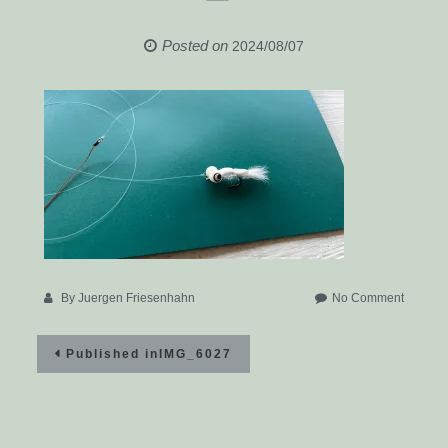
Posted on
2024/08/07
on
By
Juergen Friesenhahn
No Comment
IMG_60
Beitragsnavigation
Published in
IMG_6027