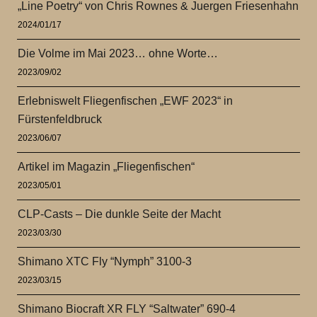
„Line Poetry“ von Chris Rownes & Juergen Friesenhahn
2024/01/17
Die Volme im Mai 2023… ohne Worte…
2023/09/02
Erlebniswelt Fliegenfischen „EWF 2023“ in
Fürstenfeldbruck
2023/06/07
Artikel im Magazin „Fliegenfischen“
2023/05/01
CLP-Casts – Die dunkle Seite der Macht
2023/03/30
Shimano XTC Fly “Nymph” 3100-3
2023/03/15
Shimano Biocraft XR FLY “Saltwater” 690-4