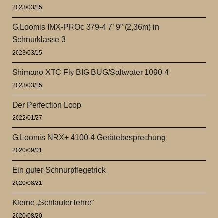
2023/03/15
G.Loomis IMX-PROc 379-4 7’ 9” (2,36m) in
Schnurklasse 3
2023/03/15
Shimano XTC Fly BIG BUG/Saltwater 1090-4
2023/03/15
Der Perfection Loop
2022/01/27
G.Loomis NRX+ 4100-4 Gerätebesprechung
2020/09/01
Ein guter Schnurpflegetrick
2020/08/21
Kleine „Schlaufenlehre“
2020/08/20