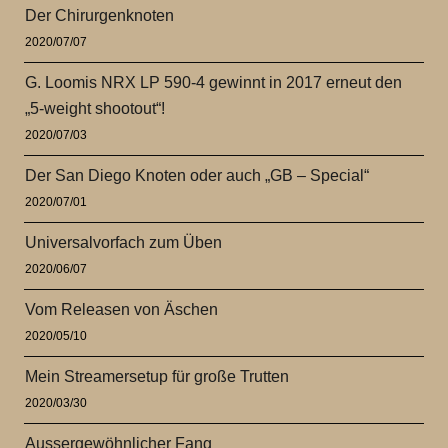
Der Chirurgenknoten
2020/07/07
G. Loomis NRX LP 590-4 gewinnt in 2017 erneut den
„5-weight shootout“!
2020/07/03
Der San Diego Knoten oder auch „GB – Special“
2020/07/01
Universalvorfach zum Üben
2020/06/07
Vom Releasen von Äschen
2020/05/10
Mein Streamersetup für große Trutten
2020/03/30
Aussergewöhnlicher Fang