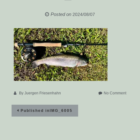
Posted on
2024/08/07
on
By
Juergen Friesenhahn
No Comment
IMG_60
Beitragsnavigation
Published in
IMG_6005