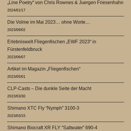
„Line Poetry“ von Chris Rownes & Juergen Friesenhahn
2024/01/17
Die Volme im Mai 2023… ohne Worte…
2023/09/02
Erlebniswelt Fliegenfischen „EWF 2023“ in
Fürstenfeldbruck
2023/06/07
Artikel im Magazin „Fliegenfischen“
2023/05/01
CLP-Casts – Die dunkle Seite der Macht
2023/03/30
Shimano XTC Fly “Nymph” 3100-3
2023/03/15
Shimano Biocraft XR FLY “Saltwater” 690-4