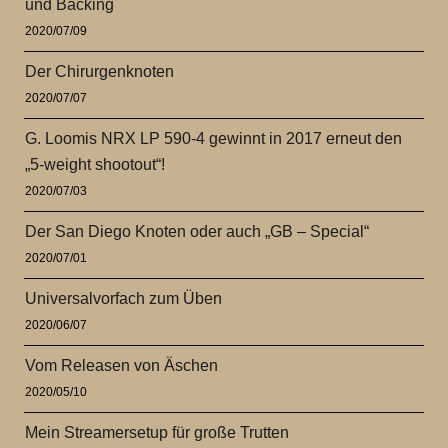
und Backing
2020/07/09
Der Chirurgenknoten
2020/07/07
G. Loomis NRX LP 590-4 gewinnt in 2017 erneut den
„5-weight shootout“!
2020/07/03
Der San Diego Knoten oder auch „GB – Special“
2020/07/01
Universalvorfach zum Üben
2020/06/07
Vom Releasen von Äschen
2020/05/10
Mein Streamersetup für große Trutten