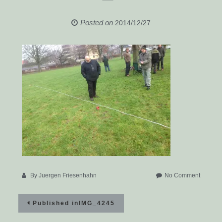
Posted on
2014/12/27
on
By
Juergen Friesenhahn
No Comment
IMG_42
Beitragsnavigation
Published in
IMG_4245