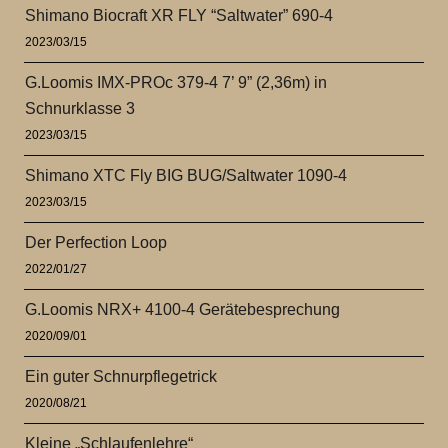
Shimano Biocraft XR FLY “Saltwater” 690-4
2023/03/15
G.Loomis IMX-PROc 379-4 7’ 9” (2,36m) in
Schnurklasse 3
2023/03/15
Shimano XTC Fly BIG BUG/Saltwater 1090-4
2023/03/15
Der Perfection Loop
2022/01/27
G.Loomis NRX+ 4100-4 Gerätebesprechung
2020/09/01
Ein guter Schnurpflegetrick
2020/08/21
Kleine „Schlaufenlehre“