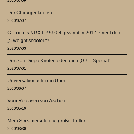
2020/07/09
Der Chirurgenknoten
2020/07/07
G. Loomis NRX LP 590-4 gewinnt in 2017 erneut den
„5-weight shootout“!
2020/07/03
Der San Diego Knoten oder auch „GB – Special“
2020/07/01
Universalvorfach zum Üben
2020/06/07
Vom Releasen von Äschen
2020/05/10
Mein Streamersetup für große Trutten
2020/03/30