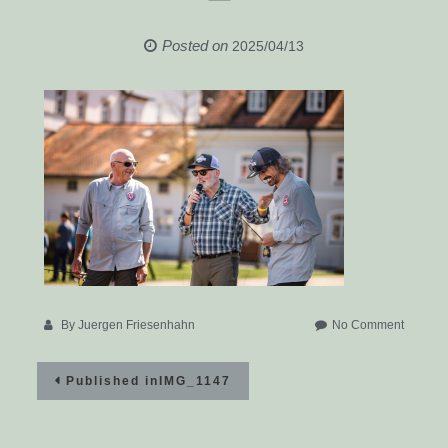
Posted on
2025/04/13
on
By
Juergen Friesenhahn
No Comment
IMG_11
Beitragsnavigation
Published in
IMG_1147