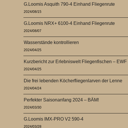
G.Loomis Asquith 790-4 Einhand Fliegenrute
2024/08/15
G.Loomis NRX+ 6100-4 Einhand Fliegenrute
2024/08/07
Wasserstände kontrollieren
2024/04/25
Kurzbericht zur Erlebniswelt Fliegenfischen – EWF
2024/04/25
Die frei lebenden Köcherfliegenlarven der Lenne
2024/04/24
Perfekter Saisonanfang 2024 – BÄM!
2024/03/30
G.Loomis IMX-PRO V2 590-4
2024/03/28