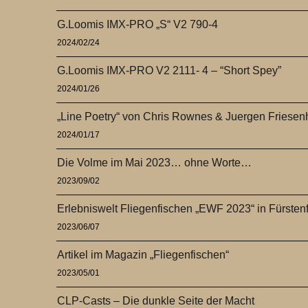
G.Loomis IMX-PRO „S“ V2 790-4
2024/02/24
G.Loomis IMX-PRO V2 2111- 4 – “Short Spey”
2024/01/26
„Line Poetry“ von Chris Rownes & Juergen Friese
2024/01/17
Die Volme im Mai 2023… ohne Worte…
2023/09/02
Erlebniswelt Fliegenfischen „EWF 2023“ in Fürsten
2023/06/07
Artikel im Magazin „Fliegenfischen“
2023/05/01
CLP-Casts – Die dunkle Seite der Macht