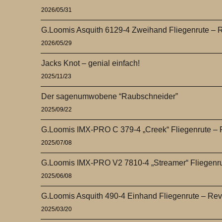
2026/05/31
G.Loomis Asquith 6129-4 Zweihand Fliegenrute – 
2026/05/29
Jacks Knot – genial einfach!
2025/11/23
Der sagenumwobene “Raubschneider”
2025/09/22
G.Loomis IMX-PRO C 379-4 „Creek“ Fliegenrute –
2025/07/08
G.Loomis IMX-PRO V2 7810-4 „Streamer“ Fliegenr
2025/06/08
G.Loomis Asquith 490-4 Einhand Fliegenrute – Re
2025/03/20