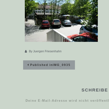
By
Juergen Friesenhahn
Beitragsnavigation
Published in
IMG_0935
SCHREIBE
Deine E-Mail-Adresse wird nicht veröffentl