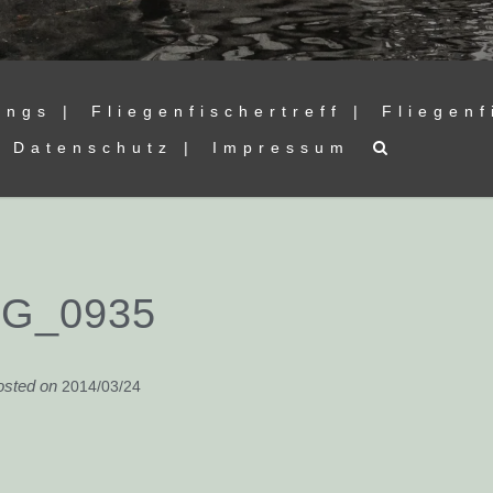
ings |
Fliegenfischertreff |
Fliegenf
Datenschutz |
Impressum
MG_0935
osted on
2014/03/24