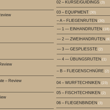
02 – KURSE/GUIDINGS
(3)
03 – EQUIPMENT
(30)
Review
– A – FLIEGENRUTEN
(30)
— 1 — EINHANDRUTEN
(18)
— 2 — ZWEIHANDRUTEN
(6
— 3 — GESPLIESSTE
(2)
— 4 — ÜBUNGSRUTEN
(1)
 Review
– B – FLIEGENSCHNÜRE
(2)
ute – Review
04 – WURFTECHNIKEN
(23)
05 – FISCHTECHNIKEN
(2)
view
06 – FLIEGENBINDEN
(3)