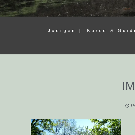
Juergen |
Kurse & Guid
I
P