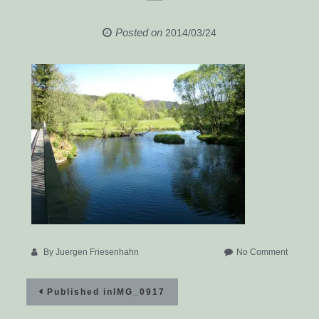
Posted on
2014/03/24
on
By
Juergen Friesenhahn
No Comment
IMG_09
Beitragsnavigation
Published in
IMG_0917