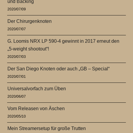
und Backing
2020/07/09
Der Chirurgenknoten
2020/07/07
G. Loomis NRX LP 590-4 gewinnt in 2017 erneut den
„5-weight shootout“!
2020/07/03
Der San Diego Knoten oder auch „GB – Special“
2020/07/01
Universalvorfach zum Üben
2020/06/07
Vom Releasen von Äschen
2020/05/10
Mein Streamersetup für große Trutten