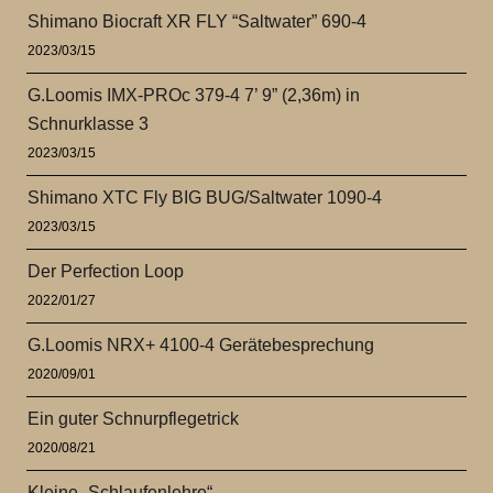
Shimano Biocraft XR FLY “Saltwater” 690-4
2023/03/15
G.Loomis IMX-PROc 379-4 7’ 9” (2,36m) in
Schnurklasse 3
2023/03/15
Shimano XTC Fly BIG BUG/Saltwater 1090-4
2023/03/15
Der Perfection Loop
2022/01/27
G.Loomis NRX+ 4100-4 Gerätebesprechung
2020/09/01
Ein guter Schnurpflegetrick
2020/08/21
Kleine „Schlaufenlehre“