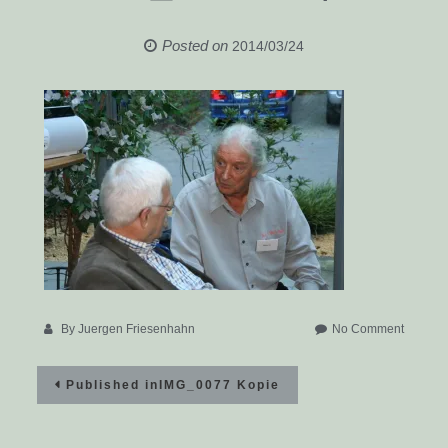
Posted on
2014/03/24
on
By
Juergen Friesenhahn
No Comment
IMG_00
Beitragsnavigation
Kopie
Published in
IMG_0077 Kopie