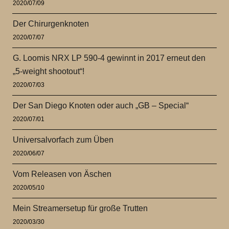
2020/07/09
Der Chirurgenknoten
2020/07/07
G. Loomis NRX LP 590-4 gewinnt in 2017 erneut den
„5-weight shootout“!
2020/07/03
Der San Diego Knoten oder auch „GB – Special“
2020/07/01
Universalvorfach zum Üben
2020/06/07
Vom Releasen von Äschen
2020/05/10
Mein Streamersetup für große Trutten
2020/03/30