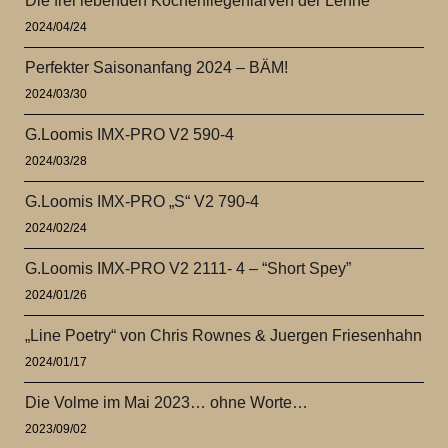
Die frei lebenden Köcherfliegenlarven der Lenne
2024/04/24
Perfekter Saisonanfang 2024 – BÄM!
2024/03/30
G.Loomis IMX-PRO V2 590-4
2024/03/28
G.Loomis IMX-PRO „S“ V2 790-4
2024/02/24
G.Loomis IMX-PRO V2 2111- 4 – “Short Spey”
2024/01/26
„Line Poetry“ von Chris Rownes & Juergen Friesenhahn
2024/01/17
Die Volme im Mai 2023… ohne Worte…
2023/09/02