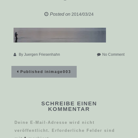
Posted on
2014/03/24
on
By
Juergen Friesenhahn
No Comment
image0
Beitragsnavigation
Published in
image003
SCHREIBE EINEN
KOMMENTAR
Deine E-Mail-Adresse wird nicht
veröffentlicht.
Erforderliche Felder sind