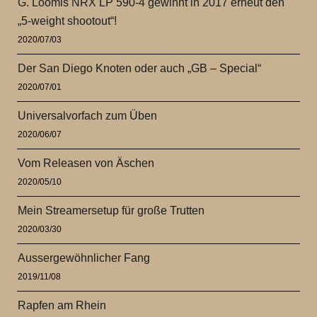
G. Loomis NRX LP 590-4 gewinnt in 2017 erneut den
„5-weight shootout“!
2020/07/03
Der San Diego Knoten oder auch „GB – Special“
2020/07/01
Universalvorfach zum Üben
2020/06/07
Vom Releasen von Äschen
2020/05/10
Mein Streamersetup für große Trutten
2020/03/30
Aussergewöhnlicher Fang
2019/11/08
Rapfen am Rhein