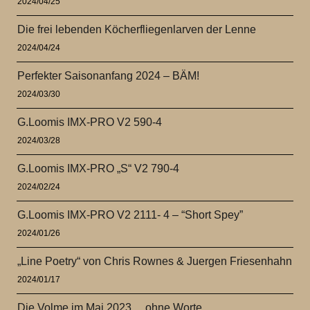
2024/04/25
Die frei lebenden Köcherfliegenlarven der Lenne
2024/04/24
Perfekter Saisonanfang 2024 – BÄM!
2024/03/30
G.Loomis IMX-PRO V2 590-4
2024/03/28
G.Loomis IMX-PRO „S“ V2 790-4
2024/02/24
G.Loomis IMX-PRO V2 2111- 4 – “Short Spey”
2024/01/26
„Line Poetry“ von Chris Rownes & Juergen Friesenhahn
2024/01/17
Die Volme im Mai 2023… ohne Worte…