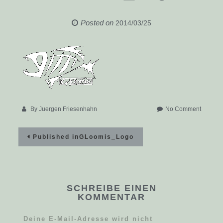
Posted on
2014/03/25
on
By
Juergen Friesenhahn
No Comment
GLoomi
Beitragsnavigation
Published in
GLoomis_Logo
SCHREIBE EINEN
KOMMENTAR
Deine E-Mail-Adresse wird nicht