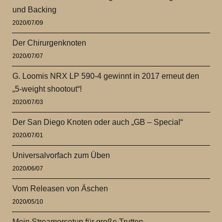
und Backing
2020/07/09
Der Chirurgenknoten
2020/07/07
G. Loomis NRX LP 590-4 gewinnt in 2017 erneut den
„5-weight shootout“!
2020/07/03
Der San Diego Knoten oder auch „GB – Special“
2020/07/01
Universalvorfach zum Üben
2020/06/07
Vom Releasen von Äschen
2020/05/10
Mein Streamersetup für große Trutten