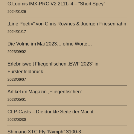
G.Loomis IMX-PRO V2 2111- 4 – “Short Spey”
2024/01/26
„Line Poetry“ von Chris Rownes & Juergen Friesenhahn
2024/01/17
Die Volme im Mai 2023… ohne Worte…
2023/09/02
Erlebniswelt Fliegenfischen „EWF 2023“ in
Fürstenfeldbruck
2023/06/07
Artikel im Magazin „Fliegenfischen“
2023/05/01
CLP-Casts – Die dunkle Seite der Macht
2023/03/30
Shimano XTC Fly “Nymph” 3100-3