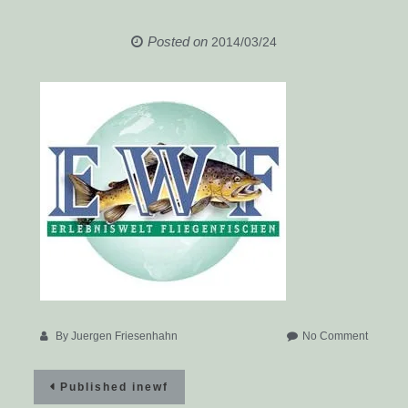
Posted on
2014/03/24
on
By
Juergen Friesenhahn
No Comment
ewf
Beitragsnavigation
Published in
ewf