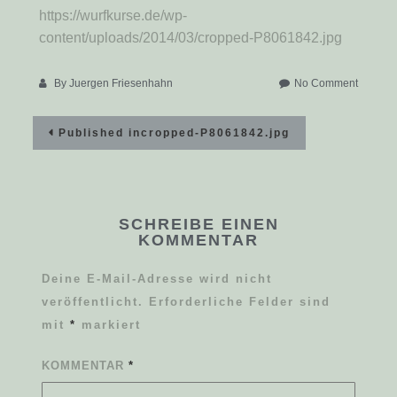
https://wurfkurse.de/wp-
content/uploads/2014/03/cropped-P8061842.jpg
on
By
Juergen Friesenhahn
No Comment
cropped
Beitragsnavigation
P806184
Published in
cropped-P8061842.jpg
SCHREIBE EINEN
KOMMENTAR
Deine E-Mail-Adresse wird nicht
veröffentlicht.
Erforderliche Felder sind
mit
*
markiert
KOMMENTAR
*