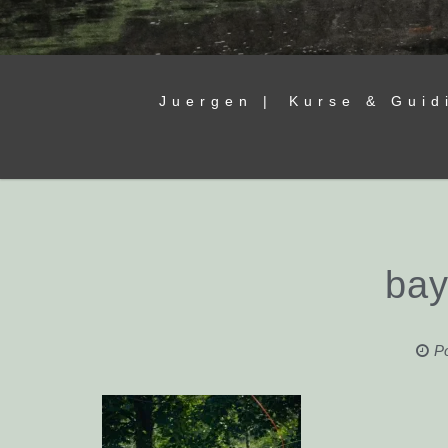
Juergen |
Kurse & Guid
bay
P