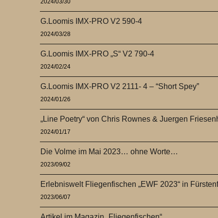
2024/03/30
G.Loomis IMX-PRO V2 590-4
2024/03/28
G.Loomis IMX-PRO „S“ V2 790-4
2024/02/24
G.Loomis IMX-PRO V2 2111- 4 – “Short Spey”
2024/01/26
„Line Poetry“ von Chris Rownes & Juergen Friese
2024/01/17
Die Volme im Mai 2023… ohne Worte…
2023/09/02
Erlebniswelt Fliegenfischen „EWF 2023“ in Fürsten
2023/06/07
Artikel im Magazin „Fliegenfischen“