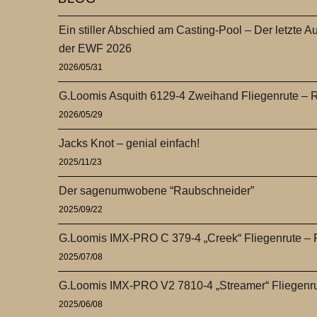
Ein stiller Abschied am Casting-Pool – Der letzte Au
der EWF 2026
2026/05/31
G.Loomis Asquith 6129-4 Zweihand Fliegenrute – 
2026/05/29
Jacks Knot – genial einfach!
2025/11/23
Der sagenumwobene “Raubschneider”
2025/09/22
G.Loomis IMX-PRO C 379-4 „Creek“ Fliegenrute –
2025/07/08
G.Loomis IMX-PRO V2 7810-4 „Streamer“ Fliegenr
2025/06/08