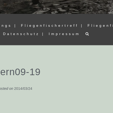
ings |
Fliegenfischertreff |
Fliegenf
Datenschutz |
Impressum
ern09-19
osted on
2014/03/24