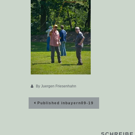
By
Juergen Friesenhahn
Beitragsnavigation
Published in
bayern09-19
SCHREIBE