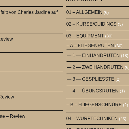
ftritt von Charles Jardine auf
01 – ALLGEMEIN
(6)
02 – KURSE/GUIDINGS
(3)
03 – EQUIPMENT
(30)
Review
– A – FLIEGENRUTEN
(30)
— 1 — EINHANDRUTEN
(18)
— 2 — ZWEIHANDRUTEN
(6
— 3 — GESPLIESSTE
(2)
— 4 — ÜBUNGSRUTEN
(1)
 Review
– B – FLIEGENSCHNÜRE
(2)
ute – Review
04 – WURFTECHNIKEN
(23)