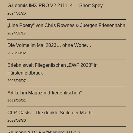
G.Loomis IMX-PRO V2 2111- 4 – “Short Spey”
2024/01/26
„Line Poetry“ von Chris Rownes & Juergen Friesenhahn
2024/01/17
Die Volme im Mai 2023… ohne Worte…
2023/09/02
Erlebniswelt Fliegenfischen „EWF 2023“ in
Fürstenfeldbruck
2023/06/07
Artikel im Magazin „Fliegenfischen“
2023/05/01
CLP-Casts – Die dunkle Seite der Macht
2023/03/30
Shimano XTC Fly “Nymph” 3100-3