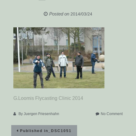
Posted on
2014/03/24
G.Loomis Flycasting Clinic 2014
on
By
Juergen Friesenhahn
No Comment
_DSC1
Beitragsnavigation
Published in
_DSC1051