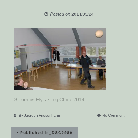
Posted on
2014/03/24
G.Loomis Flycasting Clinic 2014
on
By
Juergen Friesenhahn
No Comment
_DSC0
Beitragsnavigation
Published in
_DSC0980