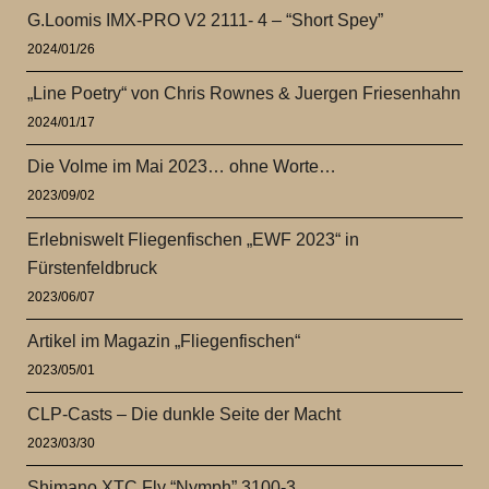
G.Loomis IMX-PRO V2 2111- 4 – “Short Spey”
2024/01/26
„Line Poetry“ von Chris Rownes & Juergen Friesenhahn
2024/01/17
Die Volme im Mai 2023… ohne Worte…
2023/09/02
Erlebniswelt Fliegenfischen „EWF 2023“ in
Fürstenfeldbruck
2023/06/07
Artikel im Magazin „Fliegenfischen“
2023/05/01
CLP-Casts – Die dunkle Seite der Macht
2023/03/30
Shimano XTC Fly “Nymph” 3100-3