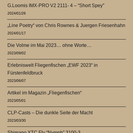
G.Loomis IMX-PRO V2 2111- 4 – “Short Spey”
2024/01/26
„Line Poetry“ von Chris Rownes & Juergen Friesenhahn
2024/01/17
Die Volme im Mai 2023… ohne Worte…
2023/09/02
Erlebniswelt Fliegenfischen „EWF 2023“ in
Fürstenfeldbruck
2023/06/07
Artikel im Magazin „Fliegenfischen“
2023/05/01
CLP-Casts – Die dunkle Seite der Macht
2023/03/30
Shimano XTC Fly “Nymph” 3100-3