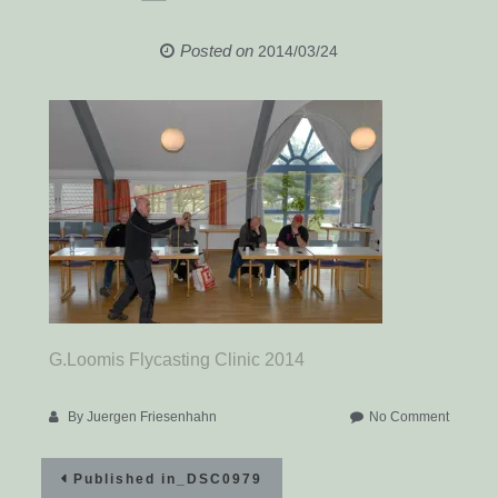
Posted on
2014/03/24
G.Loomis Flycasting Clinic 2014
on
By
Juergen Friesenhahn
No Comment
_DSC0
Beitragsnavigation
Published in
_DSC0979