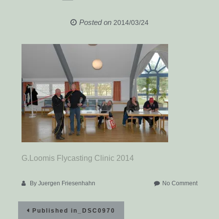
Posted on
2014/03/24
G.Loomis Flycasting Clinic 2014
on
By
Juergen Friesenhahn
No Comment
_DSC0
Beitragsnavigation
Published in
_DSC0970