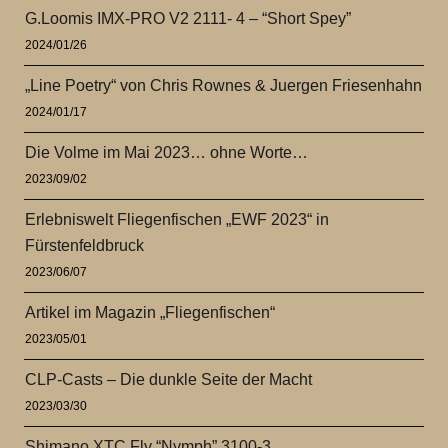
G.Loomis IMX-PRO V2 2111- 4 – “Short Spey”
2024/01/26
„Line Poetry“ von Chris Rownes & Juergen Friesenhahn
2024/01/17
Die Volme im Mai 2023… ohne Worte…
2023/09/02
Erlebniswelt Fliegenfischen „EWF 2023“ in
Fürstenfeldbruck
2023/06/07
Artikel im Magazin „Fliegenfischen“
2023/05/01
CLP-Casts – Die dunkle Seite der Macht
2023/03/30
Shimano XTC Fly “Nymph” 3100-3