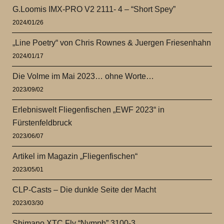
G.Loomis IMX-PRO V2 2111- 4 – “Short Spey”
2024/01/26
„Line Poetry“ von Chris Rownes & Juergen Friesenhahn
2024/01/17
Die Volme im Mai 2023… ohne Worte…
2023/09/02
Erlebniswelt Fliegenfischen „EWF 2023“ in
Fürstenfeldbruck
2023/06/07
Artikel im Magazin „Fliegenfischen“
2023/05/01
CLP-Casts – Die dunkle Seite der Macht
2023/03/30
Shimano XTC Fly “Nymph” 3100-3