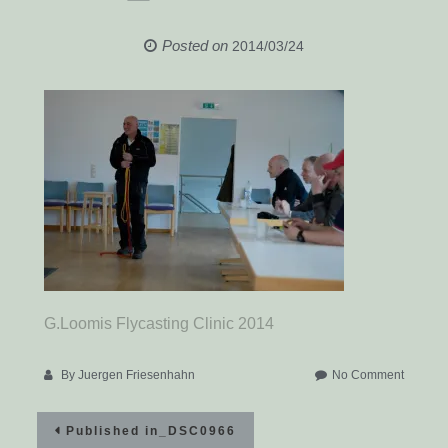
Posted on
2014/03/24
G.Loomis Flycasting Clinic 2014
on
By
Juergen Friesenhahn
No Comment
_DSC0
Beitragsnavigation
Published in
_DSC0966