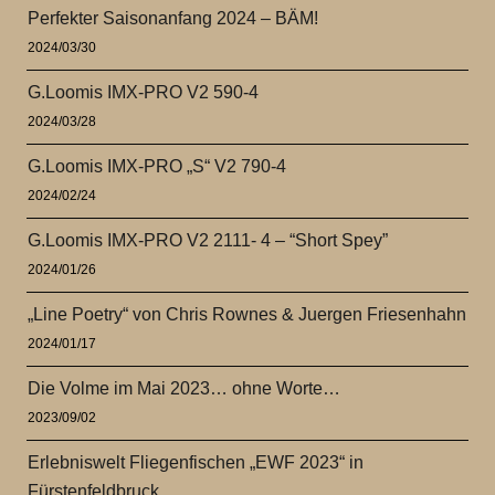
Perfekter Saisonanfang 2024 – BÄM!
2024/03/30
G.Loomis IMX-PRO V2 590-4
2024/03/28
G.Loomis IMX-PRO „S“ V2 790-4
2024/02/24
G.Loomis IMX-PRO V2 2111- 4 – “Short Spey”
2024/01/26
„Line Poetry“ von Chris Rownes & Juergen Friesenhahn
2024/01/17
Die Volme im Mai 2023… ohne Worte…
2023/09/02
Erlebniswelt Fliegenfischen „EWF 2023“ in
Fürstenfeldbruck