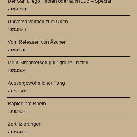
Der San Diego Knoten oder auch „GB – Special“
2020/07/01
Universalvorfach zum Üben
2020/06/07
Vom Releasen von Äschen
2020/05/10
Mein Streamersetup für große Trutten
2020/03/30
Aussergewöhnlicher Fang
2019/11/08
Rapfen am Rhein
2019/10/29
Zertifizierungen
2018/04/02